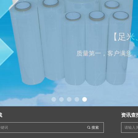
找
资讯查
끠
搜索