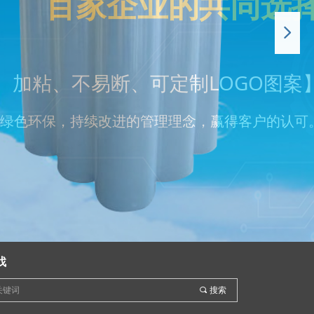
넲
找
끠
搜索