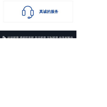
真诚的服务
封箱胶带,透明双面胶,高温胶带,定制胶带,包装材料生
产厂家,广东深圳嘉泰欣实业有限公司
广东省深圳市龙岗区龙岗街道同乐浪背村53号嘉泰欣
工业园
0755-84294311
jtx@jttape.com
973654010
服务热线：
0755-84294311
13612984132