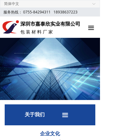
简体中文
ꀅ
首页
公司简介
服务热线： 0755-84294311
18938637223
定制胶纸
企业文化
深圳市嘉泰欣实业有限公司
끀
包 装 材 料 厂 家
产品中心
资质荣誉
新闻资讯
关于我们
网上商城
联系我们
关于我们
끀
企业文化