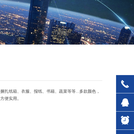
끅
捆扎纸箱、衣服、报纸、书籍、蔬菜等等...多款颜色，
、方便实用。
뀩
뀥