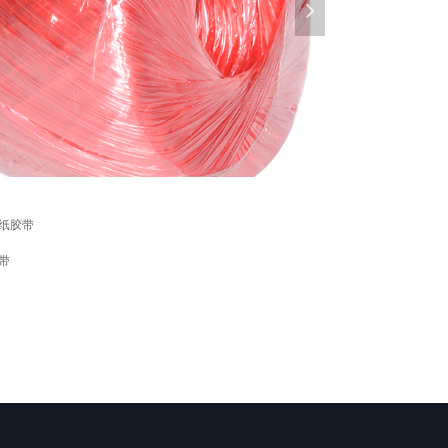
넲
纸胶带
带