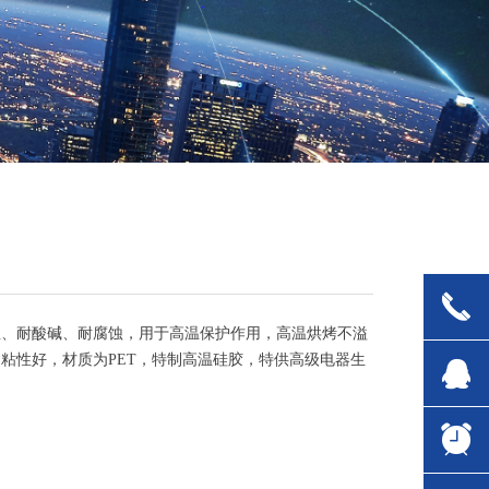
끅
温、耐酸碱、耐腐蚀，用于高温保护作用，高温烘烤不溢
粘性好，材质为PET，特制高温硅胶，特供高级电器生
뀩
뀥