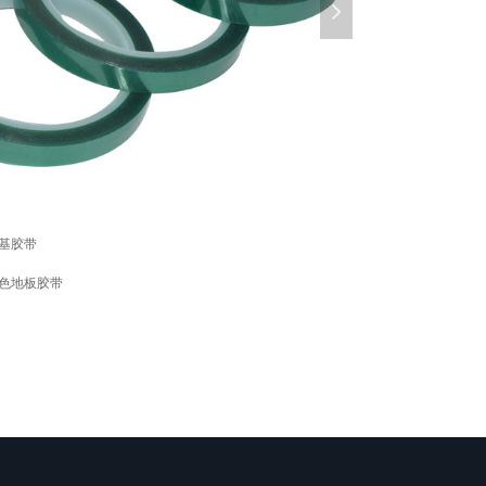
넲
基胶带
彩色地板胶带