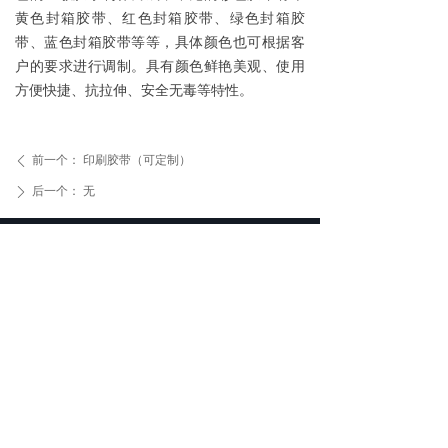
黄色封箱胶带、红色封箱胶带、绿色封箱胶
带、蓝色封箱胶带等等，具体颜色也可根据客
户的要求进行调制。具有颜色鲜艳美观、使用
方便快捷、抗拉伸、安全无毒等特性。
前一个：
印刷胶带（可定制）
ꄴ
后一个：
无
ꄲ
封箱胶带,透明双面胶,高温胶带,定制胶带,包装材料生
产厂家,广东深圳嘉泰欣实业有限公司
广东省深圳市龙岗区龙岗街道同乐浪背村53号嘉泰欣
工业园
0755-84294311
jtx@jttape.com
973654010
服务热线：
0755-84294311