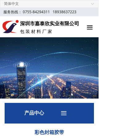
简体中文
ꀅ
首页
服务热线： 0755-84294311
18938637223
定制胶纸
深圳市嘉泰欣实业有限公司
끀
包 装 材 料 厂 家
产品中心
新闻资讯
关于我们
网上商城
联系我们
产品中心
끀
彩色封箱胶带