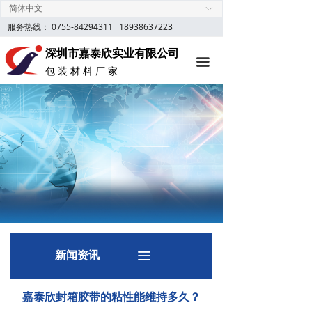
简体中文
ꀅ
首页
服务热线： 0755-84294311
18938637223
定制胶纸
深圳市嘉泰欣实业有限公司
끀
包 装 材 料 厂 家
产品中心
新闻资讯
关于我们
网上商城
联系我们
新闻资讯
끀
嘉泰欣封箱胶带的粘性能维持多久？