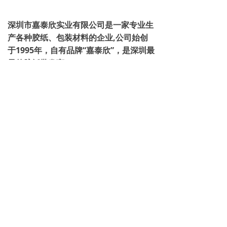
深圳市嘉泰欣实业有限公司是一家专业生
产各种胶纸、包装材料的企业,公司始创
于1995年，自有品牌“嘉泰欣”，是深圳最
早的胶纸批发商。
公司多年来以生产优质的产品，诚信经营
为理念，优质服务为宗旨。质量第一，客
户满意，绿色环保，持续改进的管理理
念，赢得客户的认可。公司以生产并销售
为一体，占地15000平方米，交通便利，
环境优美。
产品主要有：OPP印字/印刷胶带，透明
封箱胶带、双面胶带、牛皮纸胶带、拉伸
膜（缠绕膜）、无声胶带、PET绿色高温
胶带，锂电池终止胶带、高温胶带，美纹
胶带、布基胶带、警示胶带、纤维胶带，